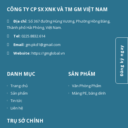
CÔNG TY CP SX XNK VÀ TM GM VIỆT NAM
Địa chỉ:
Số 367 đường Hùng Vương, Phường Hồng Bàng,
Thành phố Hải Phòng, Việt Nam.
Tel:
0225.8832.614
Email:
gm.pkd1@gmail.com
Đăng ký ngay
Website:
https://gmglobal.vn
DANH MỤC
SẢN PHẨM
Trang chủ
Văn Phòng Phẩm
Sản phẩm
Màng PE, băng dính
Tin tức
Liên hệ
TRỤ SỞ CHÍNH